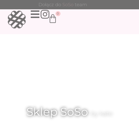
Przejdź
Dołącz do
Zakochaj się w
Zabierz
SoSo
SoSo
team
w podróż
SoSo
do
0
Wózek
treści
Sklep SoSo
by kate