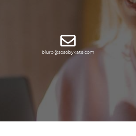
biuro@sosobykate.com